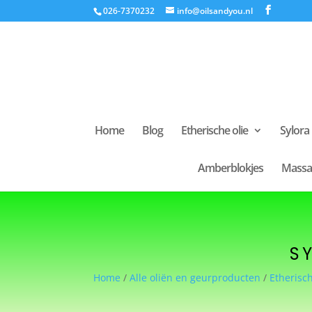
026-7370232
info@oilsandyou.nl
Home
Blog
Etherische olie
Sylora
Amberblokjes
Massa
S
Home
/
Alle oliën en geurproducten
/
Etherisch