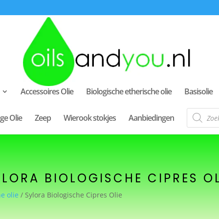
Accessoires Olie
Biologische etherische olie
Basisolie
Producte
ge Olie
Zeep
Wierook stokjes
Aanbiedingen
zoeken
YLORA BIOLOGISCHE CIPRES OL
e olie
/ Sylora Biologische Cipres Olie