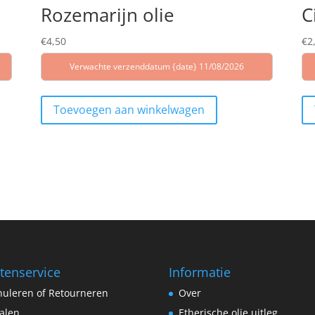
Rozemarijn olie
C
€
4,50
€
2
Verwachte verzenddatum {date} 11/08/2026
Toevoegen aan winkelwagen
tenservice
Informatie
uleren of Retourneren
Over
alen
Etherische olie uitleg