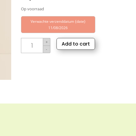
Op voorraad
Verwachte verzenddatum {date}
11/08/2026
Sylora
+
Add to cart
Biologische
-
Cipres
Olie
aantal