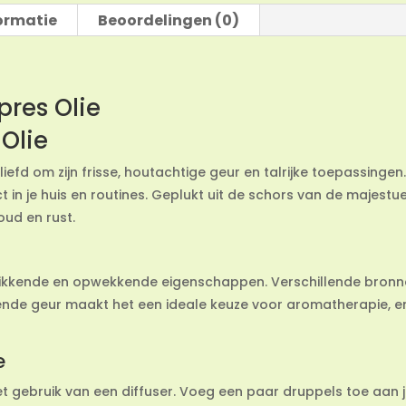
ormatie
Beoordelingen (0)
pres Olie
Olie
geliefd om zijn frisse, houtachtige geur en talrijke toepassinge
t in je huis en routines. Geplukt uit de schors van de majest
oud en rust.
kwikkende en opwekkende eigenschappen. Verschillende bron
ende geur maakt het een ideale keuze voor aromatherapie, en
e
 het gebruik van een diffuser. Voeg een paar druppels toe aan 