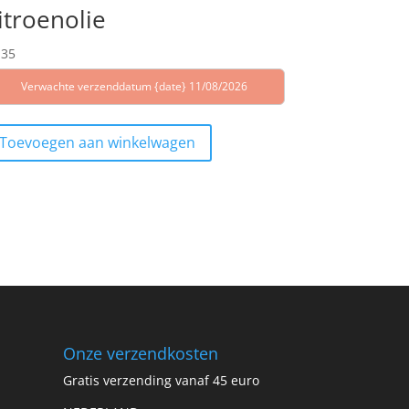
itroenolie
,35
Verwachte verzenddatum {date} 11/08/2026
Toevoegen aan winkelwagen
Onze verzendkosten
Gratis verzending vanaf 45 euro