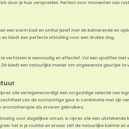
ich door je huis verspreiden. Perfect voor momenten van rust 
 aan een warm bad en omhul jezelf met de kalmerende en opb
 en biedt een perfecte afsluiting voor een drukke dag.
te verfrissen is eenvoudig en effectief. Vul een spuitfles me
rs. Dit biedt een natuurlijke manier om ongewenste geurtjes te 
atuur
cipres olie vertegenwoordigt een zorgvuldige selectie van ing
De zachtheid van de nootachtige geur in combinatie met zijn v
n aromatherapie als ervaren gebruikers.
ossing voor dagelijkse onrust, is cipres olie een uitstekende 
reer het in je routine en ervaar zelf de natuurlijke kalmte en