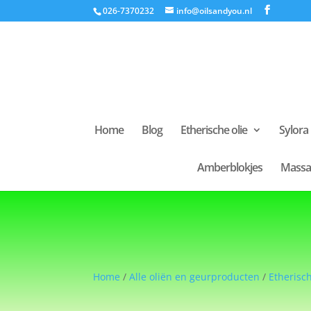
026-7370232
info@oilsandyou.nl
Home
Blog
Etherische olie
Sylora
Amberblokjes
Massa
Home
/
Alle oliën en geurproducten
/
Etherisch