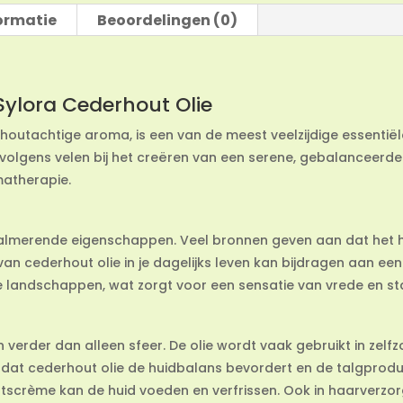
ormatie
Beoordelingen (0)
Sylora Cederhout Olie
houtachtige aroma, is een van de meest veelzijdige essentiële 
volgens velen bij het creëren van een serene, gebalanceerde a
matherapie.
almerende eigenschappen. Veel bronnen geven aan dat het he
van cederhout olie in je dagelijks leven kan bijdragen aan e
 landschappen, wat zorgt voor een sensatie van vrede en stab
 verder dan alleen sfeer. De olie wordt vaak gebruikt in zel
 dat cederhout olie de huidbalans bevordert en de talgprodu
htscrème kan de huid voeden en verfrissen. Ook in haarverz