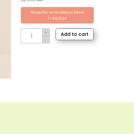
Verwachte verzenddatum {date}
11/08/2026
Sylora
+
Add to cart
Cederhout
-
olie
aantal