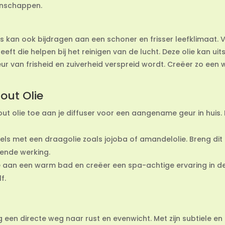
genschappen.
uis kan ook bijdragen aan een schoner en frisser leefklimaat. 
eeft die helpen bij het reinigen van de lucht. Deze olie kan u
ur van frisheid en zuiverheid verspreid wordt. Creëer zo een 
out Olie
t olie toe aan je diffuser voor een aangename geur in huis. D
els met een draagolie zoals jojoba of amandelolie. Breng d
ende werking.
e aan een warm bad en creëer een spa-achtige ervaring in de
f.
g een directe weg naar rust en evenwicht. Met zijn subtiele e