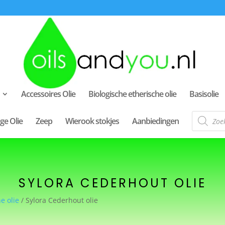
Accessoires Olie
Biologische etherische olie
Basisolie
Producte
ge Olie
Zeep
Wierook stokjes
Aanbiedingen
zoeken
SYLORA CEDERHOUT OLIE
e olie
/ Sylora Cederhout olie