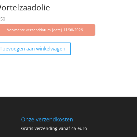
ortelzaadolie
,50
Verwachte verzenddatum {date} 11/08/2026
Toevoegen aan winkelwagen
Onze verzendkosten
Gratis verzending vanaf 45 euro