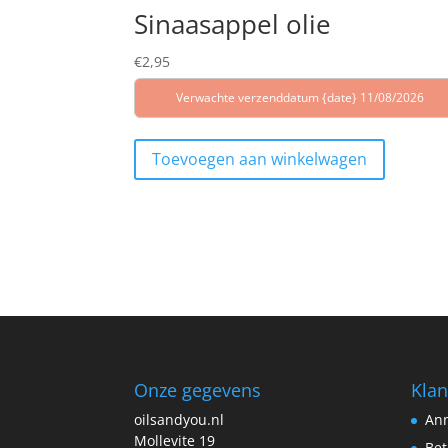
Sinaasappel olie
€
2,95
Verwachte verzenddatum {date} 11/08/2026
Toevoegen aan winkelwagen
Onze gegevens
Klan
oilsandyou.nl
Ann
Mollevite 19
Bet