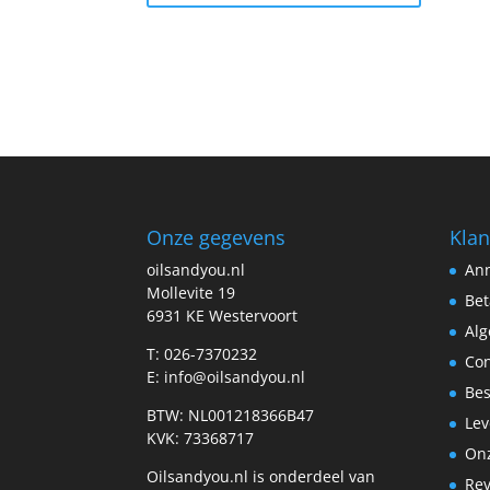
Onze gegevens
Klan
oilsandyou.nl
Ann
Mollevite 19
Bet
6931 KE Westervoort
Al
T: 026-7370232
Con
E: info@oilsandyou.nl
Bes
BTW: NL001218366B47
Lev
KVK: 73368717
Onz
Oilsandyou.nl is onderdeel van
Re