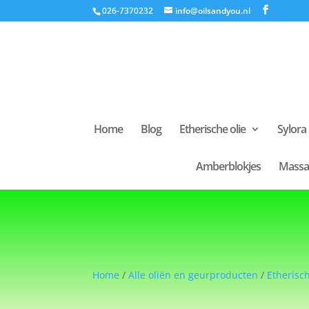
026-7370232
info@oilsandyou.nl
Home
Blog
Etherische olie
Sylora
Amberblokjes
Massa
Home
/
Alle oliën en geurproducten
/
Etherisch