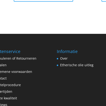
tenservice
Informatie
uleren of Retourneren
Over
alen
Etherische olie uitleg
gemene voorwaarden
tact
telprocedure
ertijden
e kwaliteit
views