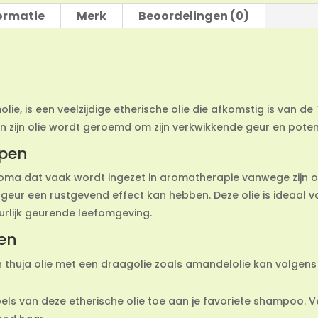
ormatie
Merk
Beoordelingen (0)
lie, is een veelzijdige etherische olie die afkomstig is van d
n zijn olie wordt geroemd om zijn verkwikkende geur en poten
ppen
 aroma dat vaak wordt ingezet in aromatherapie vanwege zijn 
eur een rustgevend effect kan hebben. Deze olie is ideaal voor
urlijk geurende leefomgeving.
en
 thuja olie met een draagolie zoals amandelolie kan volgens
els van deze etherische olie toe aan je favoriete shampoo. 