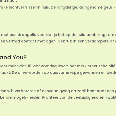
iend haar.
rlijke luchtverfrisser in huis. De langdurige, aangename geur
d met een draagolie voordat je het op de huid aanbrengt om mo
 en vermijd contact met ogen. Gebruik in een verdampers of d
 and You?
. Met meer dan 10 jaar ervaring levert het merk etherische oliën
akt. De oliën worden op duurzame wijze gewonnen en bieden
utine wilt verbeteren of eenvoudigweg op zoek bent naar een g
ekende mogelijkheden. Profiteer van de veelzijdigheid en kwalit