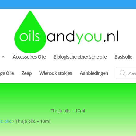
Accessoires Olie
Biologische etherische olie
Basisolie
Producte
ge Olie
Zeep
Wierook stokjes
Aanbiedingen
zoeken
Thuja olie – 10ml
e olie
/ Thuja olie – 10ml