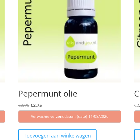
Pepermunt olie
C
Oorspronkelijke
Huidige
€
2,95
€
2,75
€
2
prijs
prijs
Verwachte verzenddatum {date} 11/08/2026
was:
is:
€2,95.
€2,75.
Toevoegen aan winkelwagen