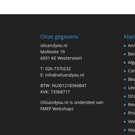
Onze gegevens
Klan
oilsandyou.nl
Ann
Mollevite 19
Bet
6931 KE Westervoort
Al
T: 026-7370232
Con
E: info@oilsandyou.nl
Bes
BTW: NL001218366B47
Lev
KVK: 73368717
Onz
Oilsandyou.nl is onderdeel van
Re
FMEP Webshops
Pri
Vee
Vo