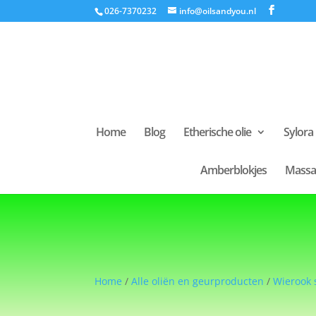
026-7370232
info@oilsandyou.nl
Home
Blog
Etherische olie
Sylora
Amberblokjes
Massa
Home
/
Alle oliën en geurproducten
/
Wierook 