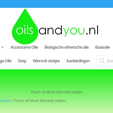
Accessoires Olie
Biologische etherische olie
Basisolie
Producte
ge Olie
Zeep
Wierook stokjes
Aanbiedingen
zoeken
Touch of Musk Wierook stokjes
stokjes
/ Touch of Musk Wierook stokjes