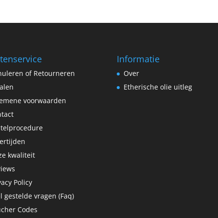
tenservice
Informatie
uleren of Retourneren
Over
alen
Etherische olie uitleg
gemene voorwaarden
tact
telprocedure
ertijden
e kwaliteit
views
vacy Policy
l gestelde vragen (Faq)
ucher Codes