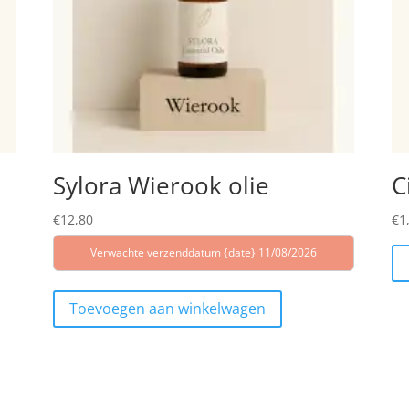
Sylora Wierook olie
C
€
12,80
€
1
Verwachte verzenddatum {date} 11/08/2026
Toevoegen aan winkelwagen