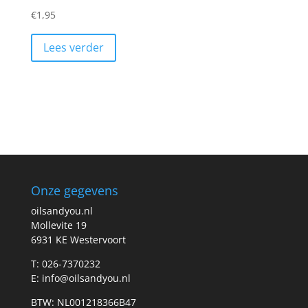
€
1,95
Lees verder
Onze gegevens
oilsandyou.nl
Mollevite 19
6931 KE Westervoort
T: 026-7370232
E: info@oilsandyou.nl
BTW: NL001218366B47