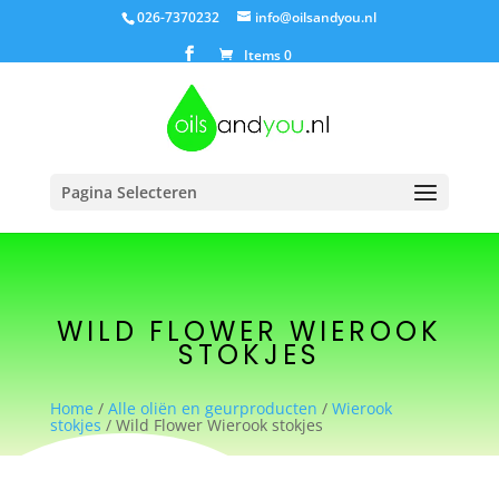
026-7370232
info@oilsandyou.nl
Items 0
Pagina Selecteren
WILD FLOWER WIEROOK
STOKJES
Home
/
Alle oliën en geurproducten
/
Wierook
stokjes
/ Wild Flower Wierook stokjes