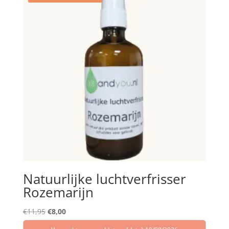
Natuurlijke luchtverfrisser
Rozemarijn
Oorspronkelijke
Huidige
€
11,95
€
8,00
prijs
prijs