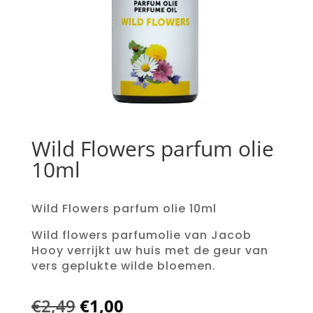
Wild Flowers parfum olie
10ml
Wild Flowers parfum olie 10ml
Wild flowers parfumolie van Jacob
Hooy verrijkt uw huis met de geur van
vers geplukte wilde bloemen.
Oorspronkelijke
Huidige
€
2,49
€
1,00