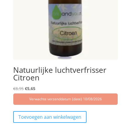
Natuurlijke luchtverfrisser
Citroen
Oorspronkelijke
Huidige
€
8,95
€
5,65
prijs
prijs
Verwachte verzenddatum {date} 10/08/2026
was:
is:
€8,95.
€5,65.
Toevoegen aan winkelwagen