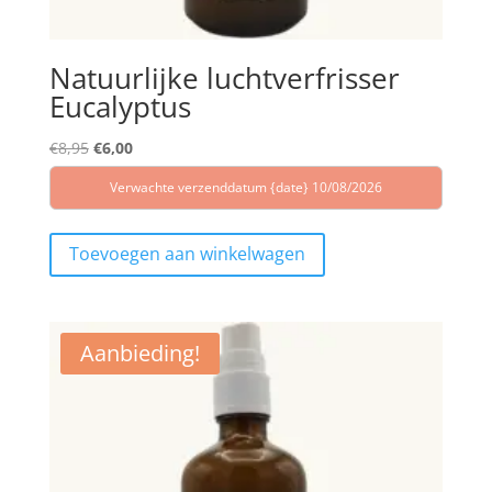
Natuurlijke luchtverfrisser
Eucalyptus
Oorspronkelijke
Huidige
€
8,95
€
6,00
prijs
prijs
Verwachte verzenddatum {date} 10/08/2026
was:
is:
€8,95.
€6,00.
Toevoegen aan winkelwagen
Aanbieding!