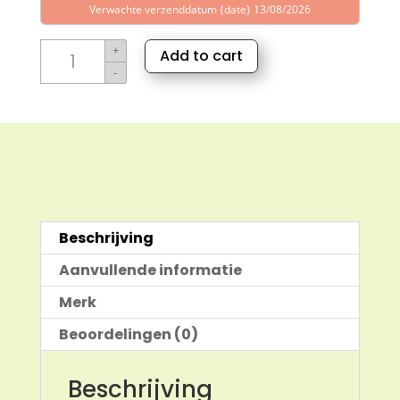
Verwachte verzenddatum {date} 13/08/2026
Wintergreen
+
Add to cart
olie
-
aantal
Beschrijving
Aanvullende informatie
Merk
Beoordelingen (0)
Beschrijving