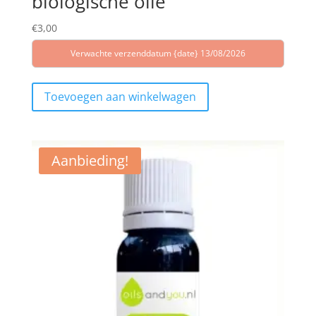
biologische olie
€
3,00
Verwachte verzenddatum {date} 13/08/2026
Toevoegen aan winkelwagen
Aanbieding!