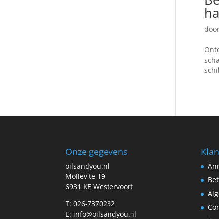
ha
doo
Ontd
scha
schi
Onze gegevens
Klan
oilsandyou.nl
Ann
Mollevite 19
Bet
6931 KE Westervoort
Al
T: 026-7370232
Con
E: info@oilsandyou.nl