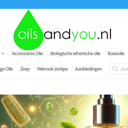
Accessoires Olie
Biologische etherische olie
Basisolie
Producte
ge Olie
Zeep
Wierook stokjes
Aanbiedingen
zoeken