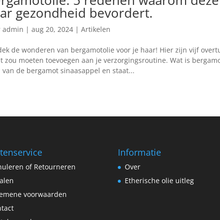
ar gezondheid bevordert.
r
admin
|
aug 20, 2024
|
Artikelen
ek de wonderen van bergamotolie voor je haar! Hier zijn vijf ove
t zou moeten toevoegen aan je verzorgingsroutine. Wat is bergam
l van de bergamot sinaasappel en staat...
tenservice
Informatie
uleren of Retourneren
Over
alen
Etherische olie uitleg
gemene voorwaarden
tact