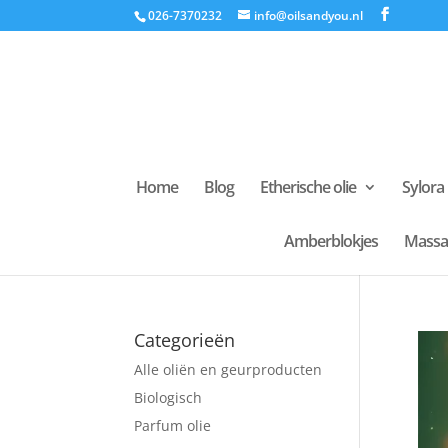
026-7370232
info@oilsandyou.nl
Home
Blog
Etherische olie
Sylora
Amberblokjes
Massa
Categorieën
Alle oliën en geurproducten
Biologisch
Parfum olie