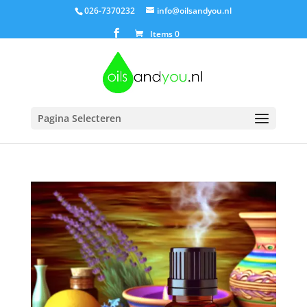
026-7370232
info@oilsandyou.nl
Items 0
Pagina Selecteren