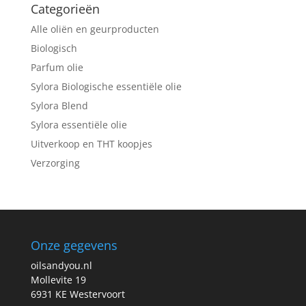
Categorieën
Alle oliën en geurproducten
Biologisch
Parfum olie
Sylora Biologische essentiële olie
Sylora Blend
Sylora essentiële olie
Uitverkoop en THT koopjes
Verzorging
Onze gegevens
oilsandyou.nl
Mollevite 19
6931 KE Westervoort