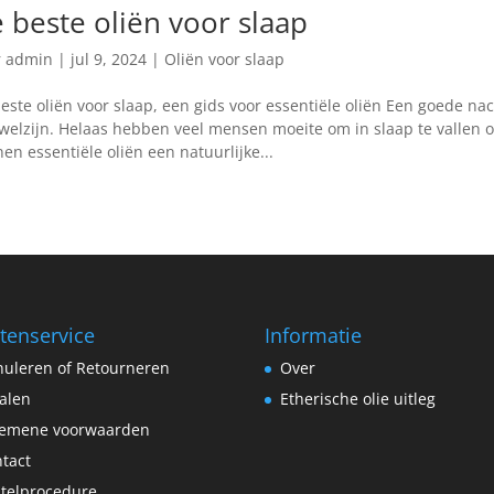
 beste oliën voor slaap
r
admin
|
jul 9, 2024
|
Oliën voor slaap
este oliën voor slaap, een gids voor essentiële oliën Een goede na
welzijn. Helaas hebben veel mensen moeite om in slaap te vallen o
en essentiële oliën een natuurlijke...
tenservice
Informatie
uleren of Retourneren
Over
alen
Etherische olie uitleg
gemene voorwaarden
tact
telprocedure