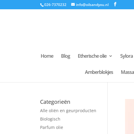
026-7370232
info@oilsandyou.nl
Home
Blog
Etherische olie
Sylora
Amberblokjes
Massa
Categorieën
Alle oliën en geurproducten
Biologisch
Parfum olie