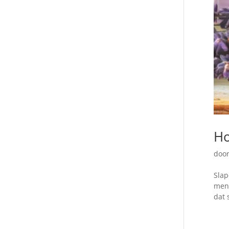
Ho
doo
Slap
mens
dat 