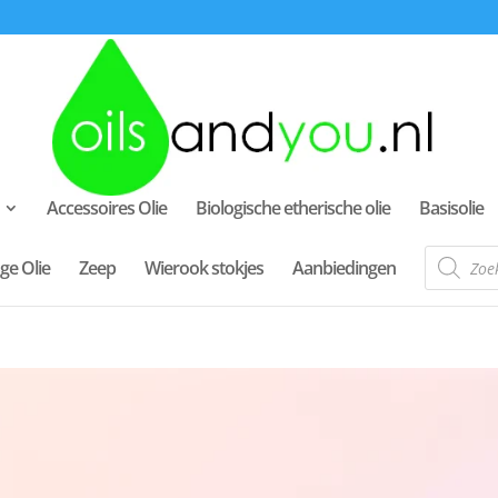
Accessoires Olie
Biologische etherische olie
Basisolie
Producte
ge Olie
Zeep
Wierook stokjes
Aanbiedingen
zoeken