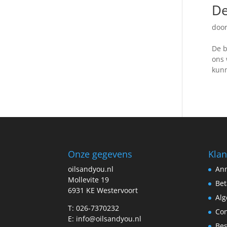
De
doo
De b
ons 
kunn
Onze gegevens
Klan
oilsandyou.nl
Ann
Mollevite 19
Bet
6931 KE Westervoort
Al
T: 026-7370232
Con
E: info@oilsandyou.nl
Bes