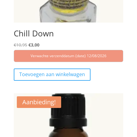
Chill Down
Oorspronkelijke
Huidige
€
10,95
€
3,00
prijs
prijs
Verwachte verzenddatum {date} 12/08/2026
was:
is:
€10,95.
€3,00.
Toevoegen aan winkelwagen
Aanbieding!