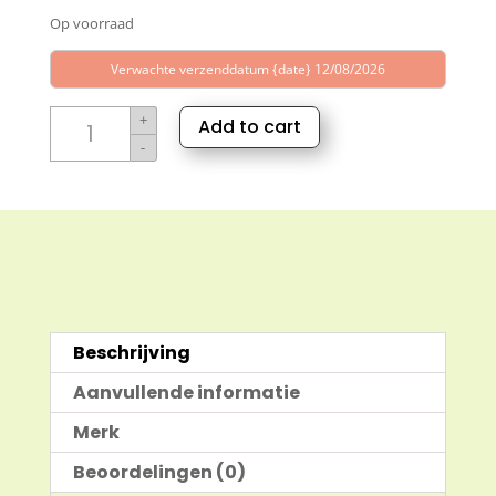
Op voorraad
was:
is:
€2,49.
€1,00.
Verwachte verzenddatum {date} 12/08/2026
Lavendel
+
Add to cart
parfum
-
olie
10ml
aantal
Beschrijving
Aanvullende informatie
Merk
Beoordelingen (0)