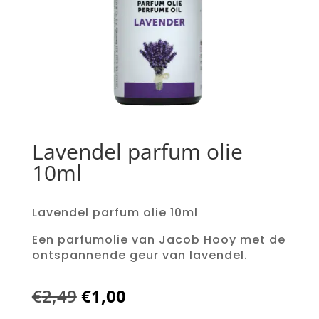
Lavendel parfum olie
10ml
Lavendel parfum olie 10ml
Een parfumolie van Jacob Hooy met de
ontspannende geur van lavendel.
Oorspronkelijke
Huidige
€
2,49
€
1,00
prijs
prijs