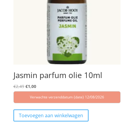
Jasmin parfum olie 10ml
Oorspronkelijke
Huidige
€
2,49
€
1,00
prijs
prijs
Verwachte verzenddatum {date} 12/08/2026
was:
is:
€2,49.
€1,00.
Toevoegen aan winkelwagen