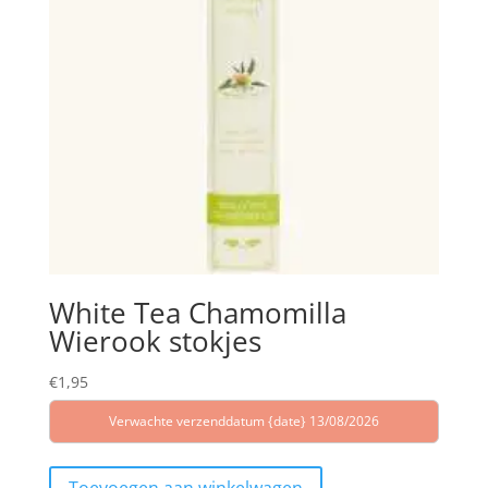
White Tea Chamomilla
Wierook stokjes
€
1,95
Verwachte verzenddatum {date} 13/08/2026
Toevoegen aan winkelwagen