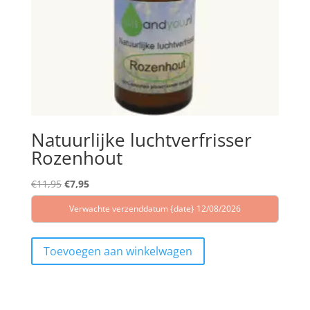
Natuurlijke luchtverfrisser
Rozenhout
Oorspronkelijke
Huidige
€
11,95
€
7,95
prijs
prijs
Verwachte verzenddatum {date} 12/08/2026
was:
is:
€11,95.
€7,95.
Toevoegen aan winkelwagen