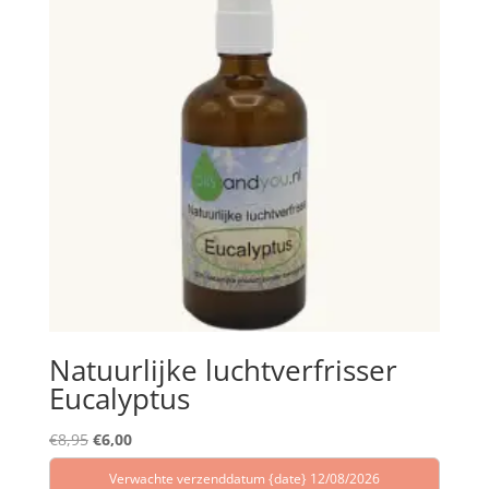
Natuurlijke luchtverfrisser
Eucalyptus
Oorspronkelijke
Huidige
€
8,95
€
6,00
prijs
prijs
Verwachte verzenddatum {date} 12/08/2026
was:
is: