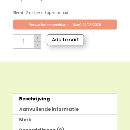
prijs
prijs
Slechts 2 resterend op voorraad
was:
is:
€2,49.
€1,00.
Verwachte verzenddatum {date} 12/08/2026
Lily
+
Add to cart
of
-
the
Valley
parfum
olie
10ml
aantal
Beschrijving
Aanvullende informatie
Merk