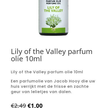
Lily of the Valley parfum
olie 10ml
Lily of the Valley parfum olie 10ml
Een parfumolie van Jacob Hooy die uw
huis verrijkt met de frisse en zachte
geur van lelietjes van dalen.
Oorspronkelijke
Huidige
€
2,49
€
1,00