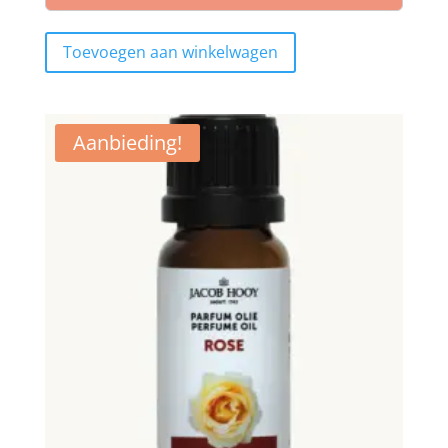
€8,95.
€6,00.
Toevoegen aan winkelwagen
Aanbieding!