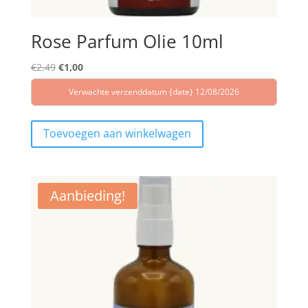
Rose Parfum Olie 10ml
Oorspronkelijke
Huidige
€
2,49
€
1,00
prijs
prijs
Verwachte verzenddatum {date} 12/08/2026
was:
is:
€2,49.
€1,00.
Toevoegen aan winkelwagen
Aanbieding!