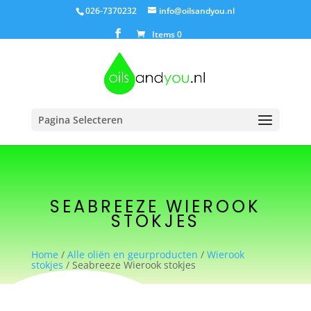
026-7370232
info@oilsandyou.nl
Items 0
Pagina Selecteren
SEABREEZE WIEROOK
STOKJES
Home
/
Alle oliën en geurproducten
/
Wierook
stokjes
/ Seabreeze Wierook stokjes