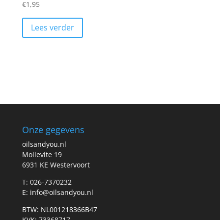
€
1,95
Lees verder
Onze gegevens
oilsandyou.nl
Mollevite 19
6931 KE Westervoort
T: 026-7370232
E: info@oilsandyou.nl
BTW: NL001218366B47
KVK: 73368717