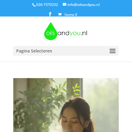
026-7370232
info@oilsandyou.nl
Items 0
Pagina Selecteren