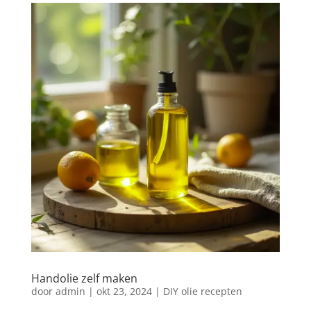
Handolie zelf maken
door
admin
|
okt 23, 2024
|
DIY olie recepten