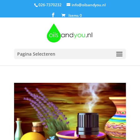
026-7370232
info@oilsandyou.nl
Items 0
Pagina Selecteren