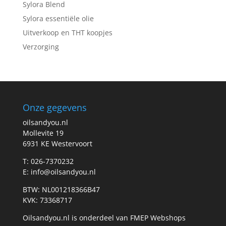
Sylora Blend
Sylora essentiële olie
Uitverkoop en THT koopjes
Verzorging
Onze gegevens
oilsandyou.nl
Mollevite 19
6931 KE Westervoort
T: 026-7370232
E: info@oilsandyou.nl
BTW: NL001218366B47
KVK: 73368717
Oilsandyou.nl is onderdeel van FMEP Webshops