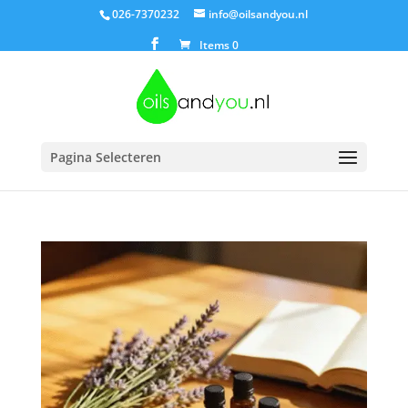
026-7370232
info@oilsandyou.nl
Items 0
Pagina Selecteren